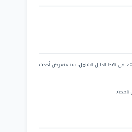
التسويق الرقمي في السعودية يشهد نمواً هائلاً مع توقع أن يصل حجم السوق إلى 2.5 مليار ريال بحلول 2025. في هذا الدليل الشامل، سنستعرض أحدث
 ناجحة.